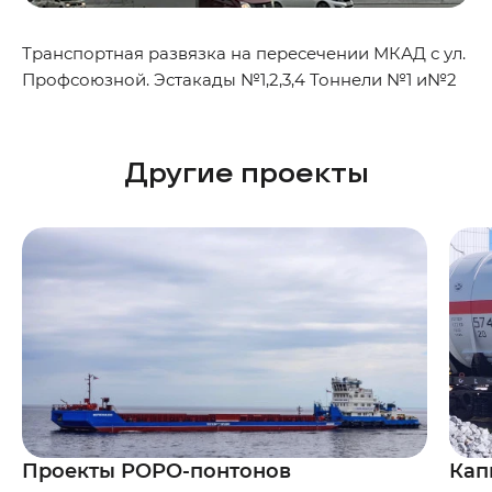
Транспортная развязка на пересечении МКАД с ул.
Профсоюзной. Эстакады №1,2,3,4 Тоннели №1 и№2
Другие проекты
Проекты РОРО-понтонов
Кап