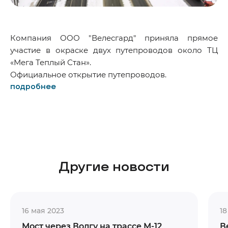
Компания ООО "Велесгард" приняла прямое
участие в окраске двух путепроводов около ТЦ
«Мега Теплый Стан».
Официальное открытие путепроводов.
подробнее
Другие новости
16 мая 2023
18
Мост через Волгу на трассе М-12
В